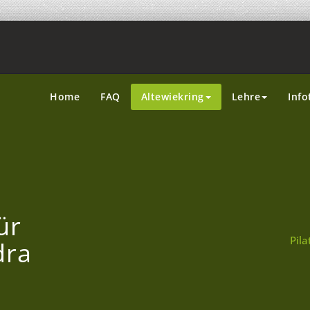
Home
FAQ
Altewiekring
Lehre
Info
ür
Pil
dra