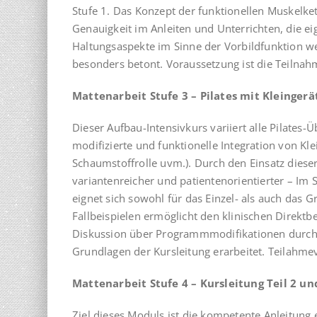
Stufe 1. Das Konzept der funktionellen Muskelkett
Genauigkeit im Anleiten und Unterrichten, die e
Haltungsaspekte im Sinne der Vorbildfunktion we
besonders betont. Voraussetzung ist die Teilnah
Mattenarbeit Stufe 3 – Pilates mit Kleingerä
Dieser Aufbau-Intensivkurs variiert alle Pilate
modifizierte und funktionelle Integration von Klei
Schaumstoffrolle uvm.). Durch den Einsatz diese
variantenreicher und patientenorientierter – Im 
eignet sich sowohl für das Einzel- als auch das 
Fallbeispielen ermöglicht den klinischen Direkt
Diskussion über Programmmodifikationen durch 
Grundlagen der Kursleitung erarbeitet. Teilahme
Mattenarbeit Stufe 4 – Kursleitung Teil 2 un
Ziel dieses Moduls ist die kompetente Anleitung 