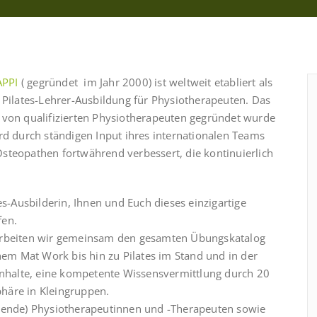
APPI
( gegründet im Jahr 2000) ist weltweit etabliert als
n Pilates-Lehrer-Ausbildung für Physiotherapeuten. Das
das von qualifizierten Physiotherapeuten gegründet wurde
rd durch ständigen Input ihres internationalen Teams
steopathen fortwährend verbessert, die kontinuierlich
es-Ausbilderin, Ihnen und Euch dieses einzigartige
fen.
rarbeiten wir gemeinsam den gesamten Übungskatalog
em Mat Work bis hin zu Pilates im Stand und in der
sinhalte, eine kompetente Wissensvermittlung durch 20
häre in Kleingruppen.
ehende) Physiotherapeutinnen und -Therapeuten sowie