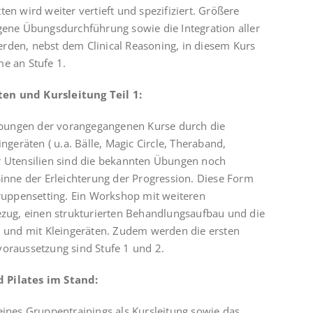
en wird weiter vertieft und spezifiziert. Größere
igene Übungsdurchführung sowie die Integration aller
rden, nebst dem Clinical Reasoning, in diesem Kurs
me an Stufe 1.
ten und Kursleitung Teil 1:
s-Übungen der vorangegangenen Kurse durch die
ngeräten ( u.a. Bälle, Magic Circle, Theraband,
r Utensilien sind die bekannten Übungen noch
Sinne der Erleichterung der Progression. Diese Form
Gruppensetting. Ein Workshop mit weiteren
bezug, einen strukturierten Behandlungsaufbau und die
und mit Kleingeräten. Zudem werden die ersten
voraussetzung sind Stufe 1 und 2.
d Pilates im Stand:
eines Gruppentrainings als Kursleitung sowie das