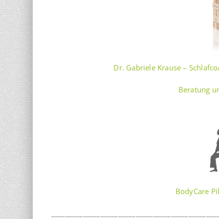
Dr. Gabriele Krause – Schlafc
Beratung u
BodyCare Pil
_______________________________________________