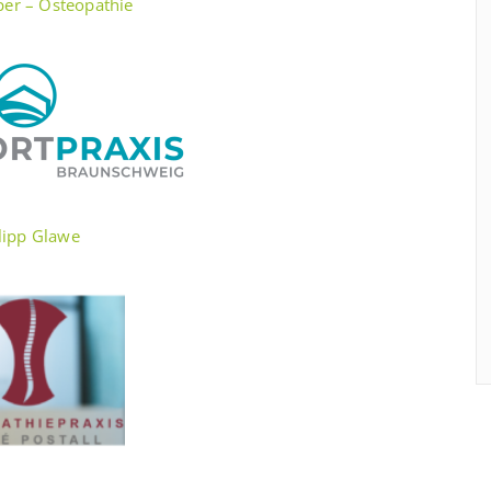
per – Osteopathie
lipp Glawe