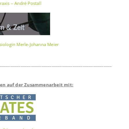
axis – André Postall
siologin Merle-Johanna Meier
______________________________________________________
ren auf der Zusammenarbeit mit: