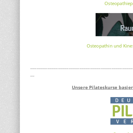
Osteopathiepr
Osteopathin und Kine
________________________________________________
__
Unsere Pilateskurse basie