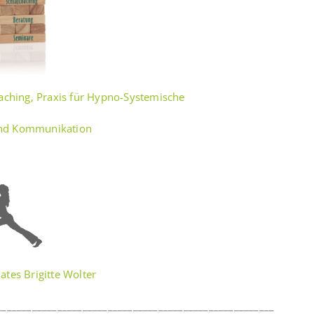
oaching, Praxis für Hypno-Systemische
nd Kommunikation
ates Brigitte Wolter
_______________________________________________________