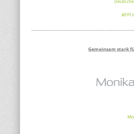
Deutsche
APPI 
_______________________________________________
Gemeinsam stark für
Mo