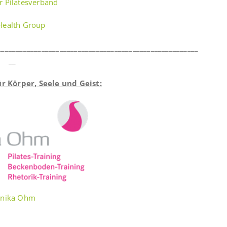
r Pilatesverband
Health Group
_______________________________________________________
__
 Körper, Seele und Geist:
nika Ohm