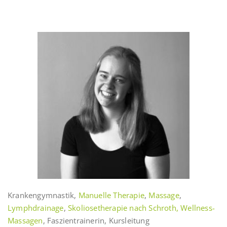
Krankengymnastik,
Manuelle Therapie
,
Massage
,
Lymphdrainage
,
Skoliosetherapie nach Schroth,
Wellness-
Massagen
, Faszientrainerin, Kursleitung